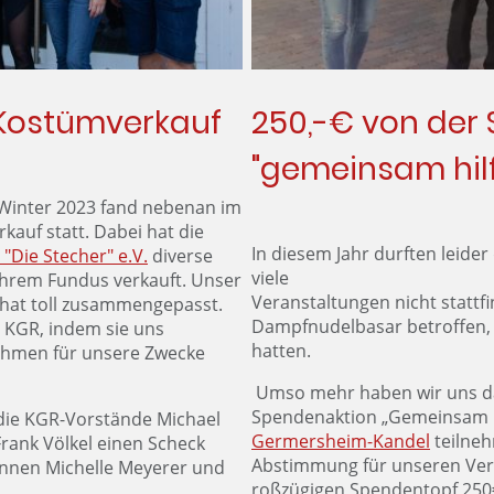
250,-€ von der
Kostümverkauf
"gemeinsam hilf
inter 2023 fand nebenan im
uf statt. Dabei hat die
In diesem Jahr durften leide
"Die Stecher" e.V.
diverse
viele
hrem Fundus verkauft. Unser
Veranstaltungen nicht statt
hat toll zusammengepasst.
Dampfnudelbasar betroffen, 
 KGR, indem sie uns
hatten.
nnahmen für unsere Zwecke
Umso mehr haben wir uns da
Spendenaktion „Gemeinsam hi
ie KGR-Vorstände Michael
Germersheim-Kandel
teilneh
rank Völkel einen Scheck
Abstimmung für unseren Ver
innen Michelle Meyerer und
roßzügigen Spendentopf 250