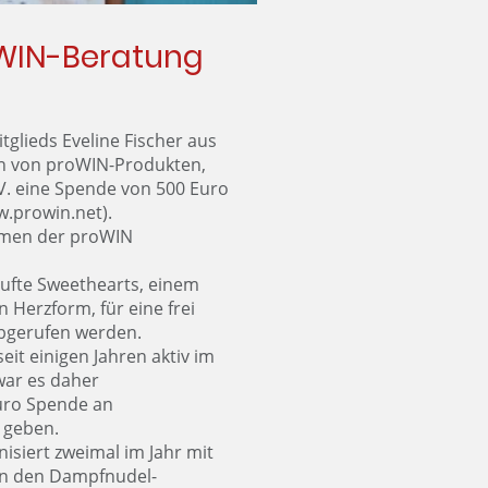
WIN-Beratung
tglieds Eveline Fischer aus
in von proWIN-Produkten,
V. eine Spende von 500 Euro
w.prowin.net).
hmen der proWIN
aufte Sweethearts, einem
 Herzform, für eine frei
abgerufen werden.
seit einigen Jahren aktiv im
war es daher
Euro Spende an
 geben.
isiert zweimal im Jahr mit
rn den Dampfnudel-