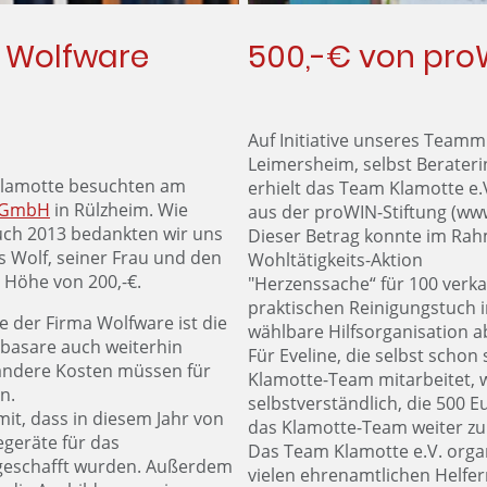
a Wolfware
500,-€ von pro
Auf Initiative unseres Teammi
Leimersheim, selbst Berater
Klamotte besuchten am
erhielt das Team Klamotte e.
 GmbH
in Rülzheim. Wie
aus der proWIN-Stiftung (ww
uch 2013 bedankten wir uns
Dieser Betrag konnte im Ra
 Wolf, seiner Frau und den
Wohltätigkeits-Aktion
n Höhe von 200,-€.
"Herzenssache“ für 100 verk
praktischen Reinigungstuch in
e der Firma Wolfware ist die
wählbare Hilfsorganisation 
asare auch weiterhin
Für Eveline, die selbst schon 
 andere Kosten müssen für
Klamotte-Team mitarbeitet, 
n.
selbstverständlich, die 500 
mit, dass in diesem Jahr von
das Klamotte-Team weiter zu
geräte für das
Das Team Klamotte e.V. organ
geschafft wurden. Außerdem
vielen ehrenamtlichen Helfe