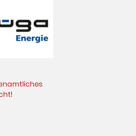
renamtliches
cht!